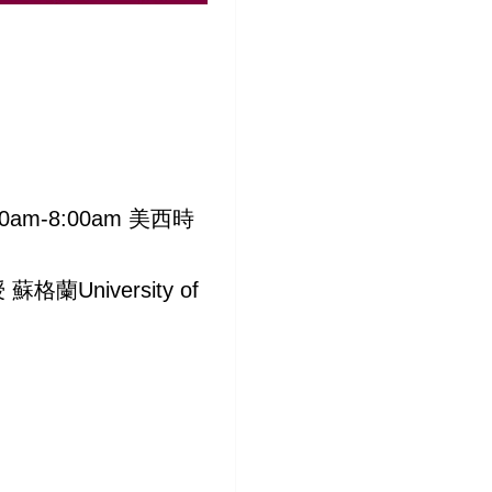
:00am-8:00am 美西時
niversity of