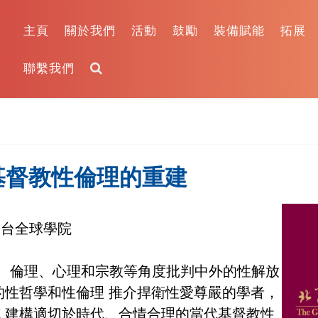
主頁
關於我們
活動
鼓勵
裝備賦能
拓展
聯繫我們
 基督教性倫理的重建
燈台全球學院
、倫理、心理和宗教等角度批判中外的性解放
的性哲學和性倫理 推介捍衛性愛尊嚴的學者，
 建構適切於時代、合情合理的當代基督教性