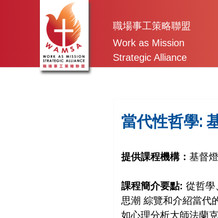
Skip
to
職場事工策略聯盟
content
Work as Mission
Strategic Alliance
當代性哲學:
提供課程機構：
基督
課程簡介要點:
從哲學
思潮 綜覽和介紹當代
如心理分析大師法蘭克