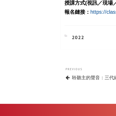
授課方式(視訊／現場
報名鏈接
：
https://cl
CATEGORIES
2022
Post
Previous
PREVIOUS
navigation
Post
聆聽主的聲音：三代