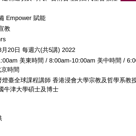
裝備 Empower 賦能
宣教
hrs
月20日 每週六(共5講) 2022
11:00am 美東時間 / 8:00am-10:00am 美中時間 / 6
m 北京時間
燈臺全球課程講師 香港浸會大學宗教及哲學系教授 蘇格蘭U
 英國牛津大學碩士及博士
話
供