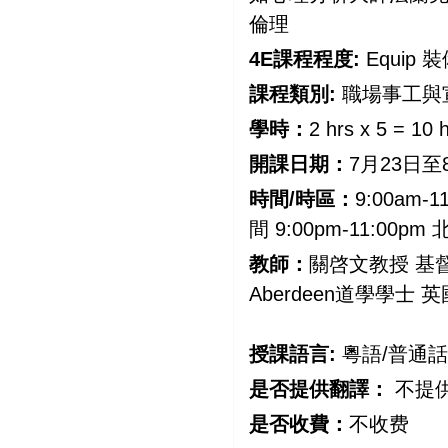
倫理
4E課程程度:
Equip 
課程類別:
職場事工與
學時：
2 hrs x 5 = 10 
開課日期：
7月23日至8
時間/時區：
9:00am-
間 9:00pm-11:00p
教師：
關啓文教授 基督
Aberdeen道學學士
授課語言:
粵語/普通
是否提供翻譯：
不提
是否收費：
不收费