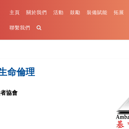
主頁
關於我們
活動
鼓勵
裝備賦能
拓展
聯繫我們
生命倫理
使者協會