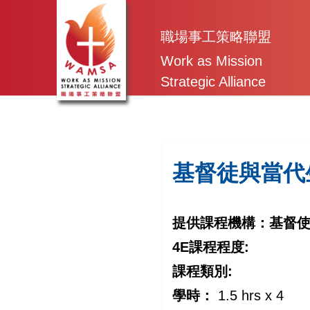
Skip
to
職場事工策略聯盟
content
Work as Mission
Strategic Alliance
基督徒與當代
提供課程機構：
基督
4E課程程度:
課程類別:
學時：
1.5 hrs x 4