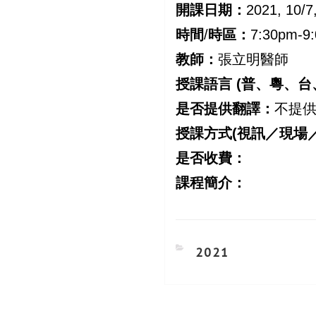
開課日期：
2021, 10
時間
/
時區：
7:30pm-
教師：
張立明醫師
授課語言 (普、粵、台
是否提供翻譯：
不提
授課方式(視訊／現場
是否收費：
課程簡介：
CATEGORIES
2021