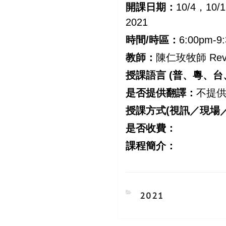
開課日期：
10/4，10
2021
時間/
時區
：
6:00pm-
教師：
陳仁玫牧師 Rev. J
授課語言 (普、粵、台
是否提供翻譯：
不提
授課方式(視訊／現場
是否收費：
課程簡介：
CATEGORIES
2021