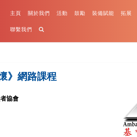
主頁
關於我們
活動
鼓勵
裝備賦能
拓展
聯繫我們
懷》網路課程
使者協會