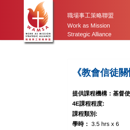
Skip
to
職場事工策略聯盟
content
Work as Mission
Strategic Alliance
《教會信徒關
提供課程機構：
基督
4E課程程度:
課程類別:
學時：
3.5 hrs x 6