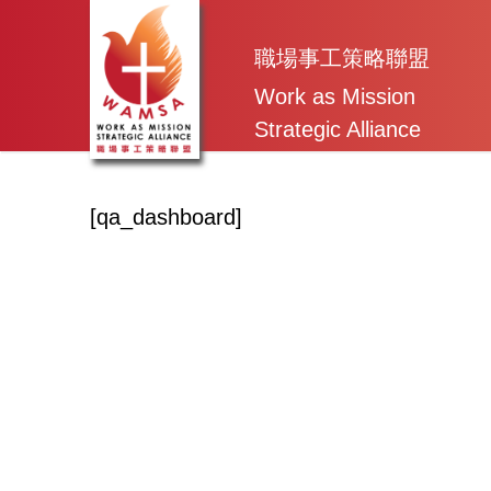
Skip
to
職場事工策略聯盟
content
Work as Mission
Strategic Alliance
[qa_dashboard]