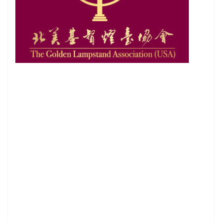
程
機
構
：
基
督
燈
台
全
球
學
院
4
E
課