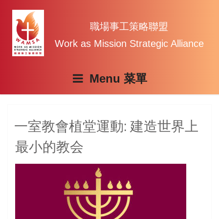
Skip
to
content
職場事工策略聯盟
Work as Mission Strategic Alliance
Menu
一室教會植堂運動: 建造世界上
最小的教会
提
供
課