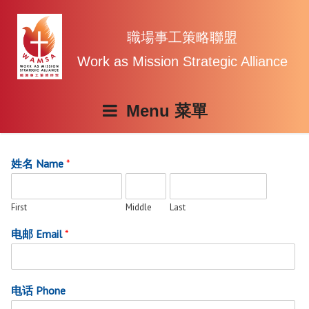
Skip
to
content
職場事工策略聯盟
Work as Mission Strategic Alliance
Menu
姓名 Name
*
First
Middle
Last
电邮 Email
*
电话 Phone