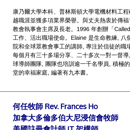
康乃爾大學本科、普林斯頓大學電機材料工程碩士。
越職涯並獲多項業界榮譽。與丈夫熱衷於傳福音
教會執事會主席及長老。1996 年創辦「Called
工作、活出職場使命。Elaine 是生命教練,
院和全球眾教會事工的講師, 專注於信徒的
每個月有三十多場分享、二十多次一對一督導, 共
球導師團隊, 團隊也培訓逾一千名學員, 積
堂的幸福家庭, 編著有九本書。
何任牧師 Rev. Frances Ho
加拿大多倫多伯大尼浸信會牧師
美國註冊會計師 IT 架構師