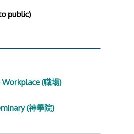
o public)
 Workplace (職場)
eminary (神學院)