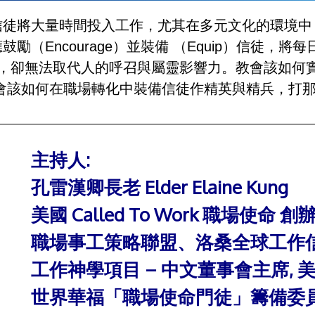
徒將大量時間投入工作，尤其在多元文化的環境中
（Encourage）並裝備 （Equip）信徒，
 具，卻無法取代人的呼召與屬靈影響力。教會該如
會該如何在職場轉化中裝備信徒作精英與精兵，打
主持人:
孔雷漢卿長老 Elder Elaine Kung
美國 Called To Work 職場使命 
職場事工策略聯盟、洛桑全球工作信
工作神學項目 – 中文董事會主席,
世界華福「職場使命門徒」籌備委