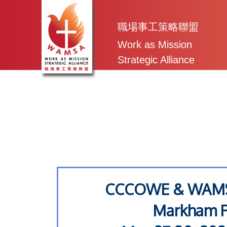
職場事工策略聯盟
Work as Mission
Strategic Alliance
CCCOWE & WA
Markham P