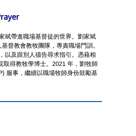
rayer
劉家斌帶進職場基督徒的世界。劉家斌
北華人基督教會教牧團隊，專責職場門訓。
，以及跟別人禱告尋求指引。憑藉相
院取得教牧學博士。2021 年，劉牧師
OP) 服事，繼續以職場牧師身份鼓勵基