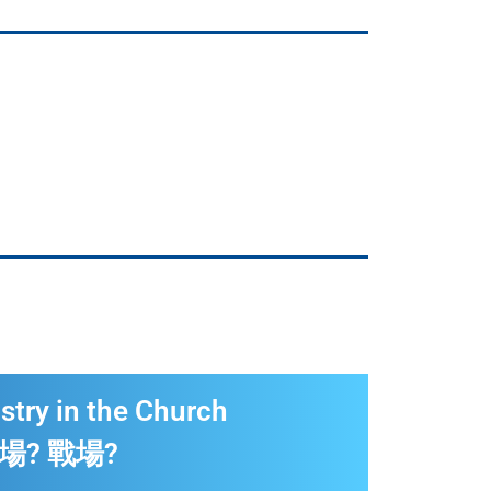
stry in the Church
場? 戰場?