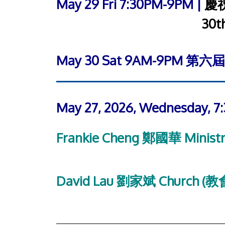
May 29 Fri 7:30PM-9PM |
慶祝
May 29 Fri 7:30PM-9PM |
30t
May 30 Sat 9AM-9PM 第六
May 27, 2026, Wednesday, 
Frankie Cheng 鄭國華 Minist
David Lau 劉家斌 Church (教