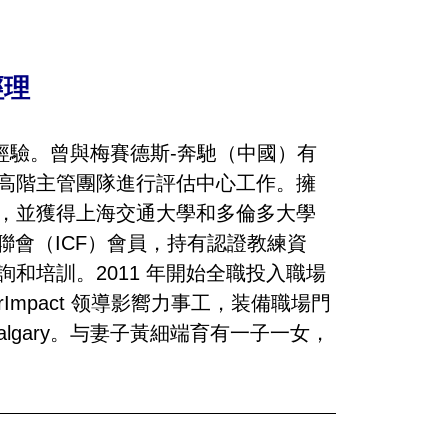
經理
的經驗。曾與梅賽德斯-奔馳（中國）有
高階主管團隊進行評估中心工作。擁
，並獲得上海交通大學和多倫多大學
教練聯會（ICF）會員，持有認證教練資
和培訓。2011 年開始全職投入職場
Impact 领導影嚮力事工，装備職場門
lgary。与妻子黃細端育有一子一女，